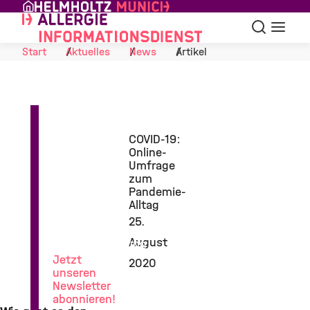
Skip to Content
Suche
Navigat
Start
Aktuelles
News
Artikel
COVID-19:
Online-
Umfrage
zum
Pandemie-
News
Alltag
aus
25.
der
August
Allergieforschung
Jetzt
2020
unseren
Newsletter
abonnieren!