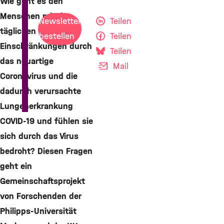
Wie geht es den
Menschen mit den
Newsletter
Teilen
täglichen
bestellen
Teilen
Einschränkungen durch
Teilen
das neuartige
Mail
Coronavirus und die
dadurch verursachte
Lungenerkrankung
COVID-19 und fühlen sie
sich durch das Virus
bedroht? Diesen Fragen
geht ein
Gemeinschaftsprojekt
von Forschenden der
Philipps-Universität