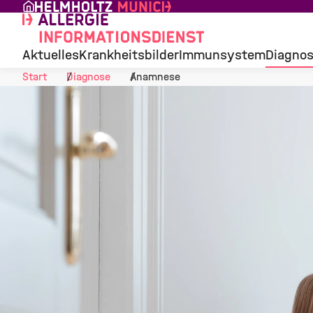
Skip to Content
Aktuelles
Krankheitsbilder
Immunsystem
Diagno
Start
Diagnose
Anamnese