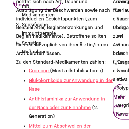
richtet sich nach Art, Dauer und
Anzeic
unre
Thema
mit
Ausprägung der Beschwerden sowie nach
für
verla
Medikamenten
individuellen Gesichtspunkten (zum
einen
Nase
Spezifische
Beispiel Alter, Begleiterkrankungen und
Überg
oder
Immuntherapie
Begleitmedikamente). Betroffene sollten
zum
bei
Sonstige
sich diesbezüglich von ihrer Ärztin/ihrem
Asthm
Verä
Maßnahmen
Arzt beraten lassen.
bronchi
der
Zu den Standard-Medikamenten zählen:
(„Etag
Nase
Cromone
(Mastzellstabilisatoren)
erkenn
wie
sind.
etwa
Glukokortikoide zur Anwendung in der
Poly
>>
Nase
oder
Mehr
Antihistaminika zur Anwendung in
vergr
zum
der Nase oder zur Einnahme
(2.
Nase
Thema
Generation)
Mittel zum Abschwellen der