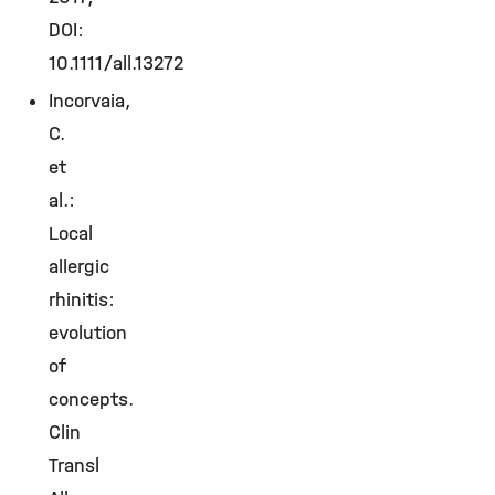
DOI:
10.1111/all.13272
Incorvaia,
C.
et
al.:
Local
allergic
rhinitis:
evolution
of
concepts.
Clin
Transl