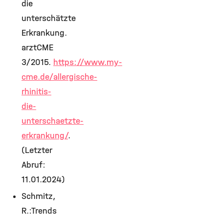
die
unterschätzte
Erkrankung.
arztCME
3/2015.
https://www.my-
cme.de/allergische-
rhinitis-
die-
unterschaetzte-
erkrankung/
.
(Letzter
Abruf:
11.01.2024)
Schmitz,
R.:Trends