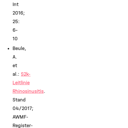
Int
2016;
25:
6–
10
Beule,
A.
et
al.:
S2k-
Leitlinie
Rhinosinusitis
.
Stand
04/2017;
AWMF-
Register-