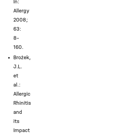
In:
Allergy
2008;
63:
8–
160.
Brożek,
J.L.
et
al.:
Allergic
Rhinitis
and
its
Impact