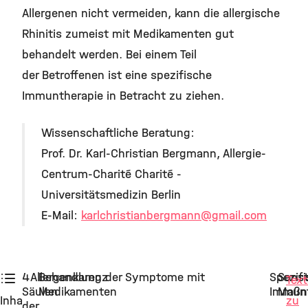
Allergenen nicht vermeiden, kann die allergische
Rhinitis zumeist mit Medikamenten gut
behandelt werden. Bei einem Teil
der Betroffenen ist eine spezifische
Immuntherapie in Betracht zu ziehen.
Wissenschaftliche Beratung:
Prof. Dr. Karl-Christian Bergmann, Allergie-
Centrum-Charité Charité -
Universitätsmedizin Berlin
E-Mail:
karlchristianbergmann
@gmail.com
4
Allergenkarenz
Behandlung der Symptome mit
Spezif
Sonst
Text
Säulen
Medikamenten
Immunt
Maßn
Inhalt:
zu
der