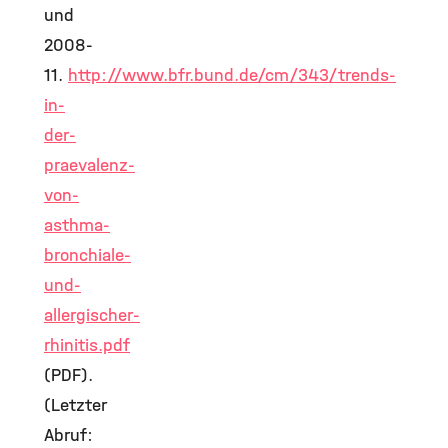
und
2008-
11.
http://www.bfr.bund.de/cm/343/trends-
in-
der-
praevalenz-
von-
asthma-
bronchiale-
und-
allergischer-
rhinitis.pdf
(PDF).
(Letzter
Abruf: