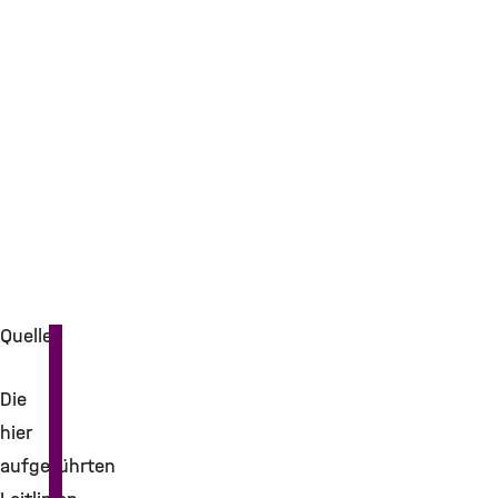
Quellen
Die
hier
aufgeführten
News