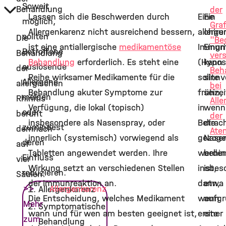
Soweit
Behandlung
der
Lassen sich die Beschwerden durch
Eine
Ein
möglich,
Graf
Allergenkarenz nicht ausreichend bessern,
allerge
chiru
sollten
Die
"Be
ist eine antiallergische
medikamentöse
Immunt
Eingri
Betroffene
Behandlung
ver
Behandlung
erforderlich. Es steht eine
(Hypose
kann
auslösende
der
Beh
Reihe wirksamer Medikamente für die
sollte
sinnv
Allergene
allergischen
bei
Behandlung akuter Symptome zur
frühzei
sein,
meiden
Rhinitis
Alle
Verfügung, die lokal (topisch)
in
wenn
oder
beruht
der
insbesondere als Nasenspray, oder
Betrac
die
zumindest
demnach
Ate
innerlich (systemisch) vorwiegend als
gezog
Nase
deren
auf
Tabletten angewendet werden. Ihre
werden
behin
Einfluss
vier
Wirkung setzt an verschiedenen Stellen
insbes
ist,
reduzieren.
Säulen:
der Immunreaktion an.
dann,
etwa
>>
Allergenkarenz
Allergenkarenz
Die Entscheidung, welches Medikament
wenn
aufg
Mehr
Symptomatische
wann und für wen am besten geeignet ist,
erste
einer
zum
Behandlung