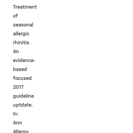
Treatment
of
seasonal
allergic
rhinitis.
An
evidence-
based
focused
2017
guideline
uptdate.
In:
Ann
Allergy