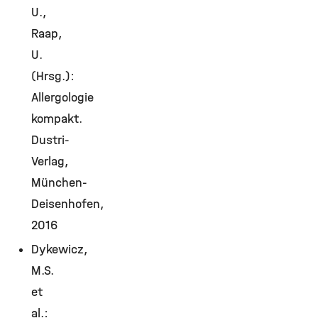
U.,
Raap,
U.
(Hrsg.):
Allergologie
kompakt.
Dustri-
Verlag,
München-
Deisenhofen,
2016
Dykewicz,
M.S.
et
al.: