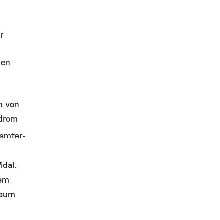
r
men
h von
ndrom
amter-
idal.
dem
raum