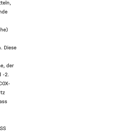
teln,
nde
che)
. Diese
, der
 -2.
 COX-
tz
dass
ASS