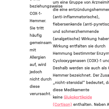
um eine Gruppe von Arzneimit
beziehungsweise
die eine entzündungshemme
COX-1-
(anti-inflammatorische),
Hemmer.
fiebersenkende (anti-pyretis
Sie tritt
und schmerzhemmende
häufig
(analgetische) Wirkung haben
gemeinsam
Wirkung entfalten sie durch
mit
Hemmung bestimmter Enzyme
Allergien
Cyclooxygenasen (COX)-1 und
auf, wird
Deshalb werden sie auch als
jedoch
Hemmer bezeichnet. Der Zusa
nicht durch
„nicht-steroidal“ bedeutet, 
diese
diese Medikamente
verursacht.
keine
Glukokortikoide
(Cortison)
enthalten. Neben 