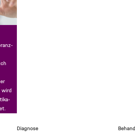
eranz-
uch
er
 wird
tika-
et.
Diagnose
Behand