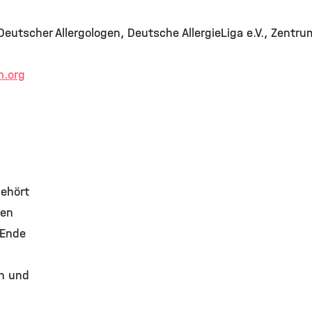
eutscher Allergologen, Deutsche AllergieLiga e.V., Zentru
m.org
gehört
ten
 Ende
n und