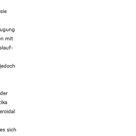
sie
eugung
en mit
slauf-
 jedoch
 der
tika
eroidal
es sich