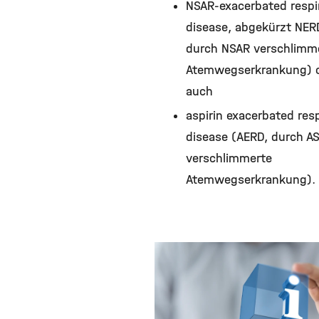
NSAR-exacerbated respi
disease, abgekürzt NER
durch NSAR verschlimm
Atemwegserkrankung) 
auch
aspirin exacerbated res
disease (AERD, durch A
verschlimmerte
Atemwegserkrankung).