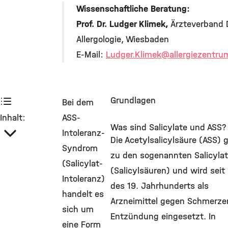
©
Wissenschaftliche Beratung:
Prof. Dr. Ludger Klimek,
Ärzteverband D
Allergologie, Wiesbaden
E-Mail:
Ludger.Klimek
@allergiezentru
Grundlagen
Bei dem
Inhalt:
ASS-
Was sind Salicylate und ASS?
Intoleranz-
Die Acetylsalicylsäure (ASS) 
Syndrom
zu den sogenannten Salicyla
(Salicylat-
(Salicylsäuren) und wird seit
Intoleranz)
des 19. Jahrhunderts als
handelt es
Arzneimittel gegen Schmerze
sich um
Entzündung eingesetzt. In
eine Form