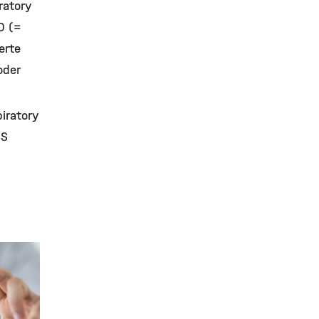
ratory
D (=
erte
oder
piratory
SS