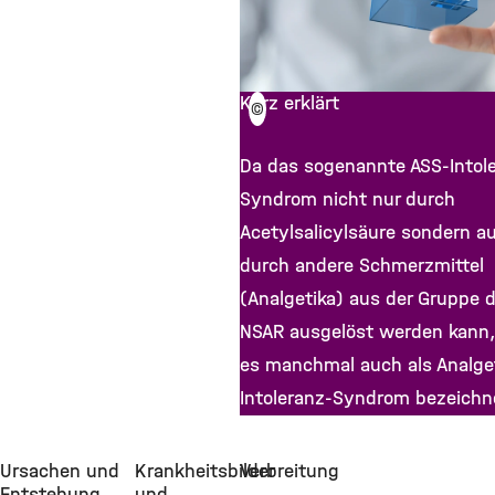
Kurz erklärt
©
Da das sogenannte ASS-Intol
Syndrom nicht nur durch
Acetylsalicylsäure sondern a
durch andere Schmerzmittel
(Analgetika) aus der Gruppe d
NSAR ausgelöst werden kann,
es manchmal auch als Analge
Intoleranz-Syndrom bezeichn
Ursachen und
Krankheitsbilder
Verbreitung
Entstehung
und