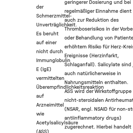
geringerer Dosierung und bei
der
regelmäßiger Einnahme dient 
Schmerzmittel-
auch zur Reduktion des
Unverträglichkeit.
Thromboserisikos in der Vorb
Es beruht
oder Behandlung von Patient
auf einer
erhöhtem Risiko für Herz-Krei
nicht durch
Ereignisse (Herzinfarkt,
Immunglobulin
Schlaganfall). Salicylate sind
E (IgE)
auch natürlicherweise in
vermittelten
Nahrungsmitteln enthalten.
Überempfindlichkeitsreaktion
ASS wird der Wirkstoffgruppe
auf
nicht-steroidalen Antirheuma
Arzneimittel
(NSAR, engl. NSAID für non-st
wie
antiinflammatory drugs)
Acetylsalicylsäure
zugerechnet. Hierbei handelt 
(ASS)