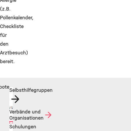
Allergie
(z.B.
Pollenkalender,
Checkliste
für
den
Arztbesuch)
bereit.
bote
Selbsthilfegruppen
Verbände und
©
Organisationen
Schulungen
©