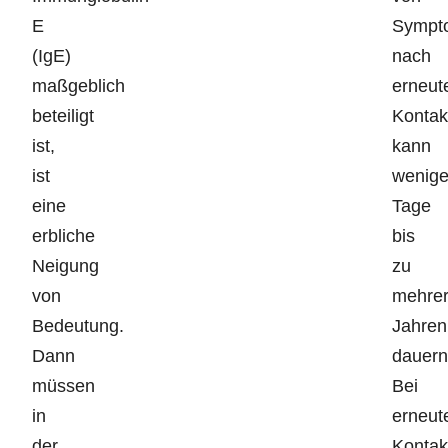
E
Sympt
(IgE)
nach
maßgeblich
erneu
beteiligt
Kontak
ist,
kann
ist
wenig
eine
Tage
erbliche
bis
Neigung
zu
von
mehre
Bedeutung.
Jahren
Dann
dauern
müssen
Bei
in
erneu
der
Kontak