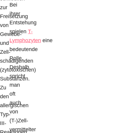
Bei
zur
ihrer
Freisetzung
Entstehung
von
spielen
T-
Gewebe-
Lymphozyten
eine
und
bedeutende
Zell-
Rolle.
schädigenden
Deshalb
(zytotoxischen)
spricht
Substanzen.
man
Zu
oft
den
auch
allergischen
von
Typ-
(T-)Zell-
III-
vermittelter
Reaktionen