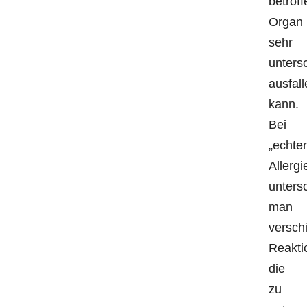
betrof
Organ
sehr
untersc
ausfall
kann.
Bei
„echte
Allergi
unters
man
versch
Reakti
die
zu