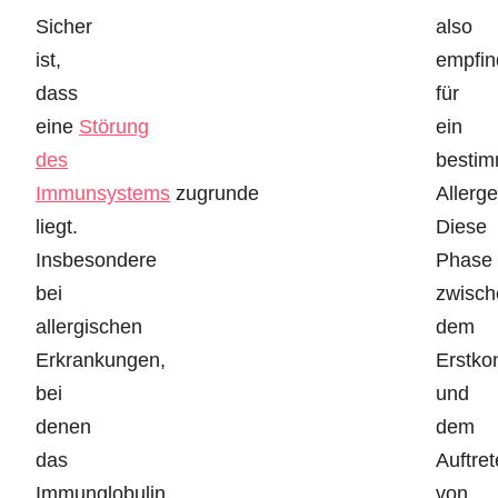
Sicher
also
ist,
empfin
dass
für
eine
Störung
ein
des
bestim
Immunsystems
zugrunde
Allerge
liegt.
Diese
Insbesondere
Phase
bei
zwisch
allergischen
dem
Erkrankungen,
Erstko
bei
und
denen
dem
das
Auftre
Immunglobulin
von