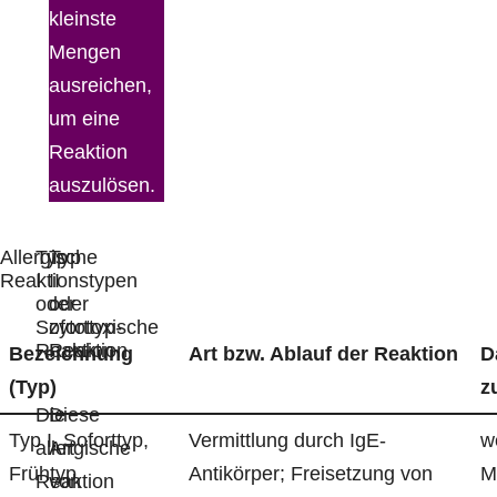
kleinste
Mengen
ausreichen,
um eine
Reaktion
auszulösen.
Allergische
Typ
Typ
Reaktionstypen
I
II
oder
oder
Soforttyp-
zytotoxische
Reaktion
Reaktion
Bezeichnung
Art bzw. Ablauf der Reaktion
D
(Typ)
z
Die
Diese
Typ I, Soforttyp,
Vermittlung durch IgE-
w
allergische
Art
Frühtyp
Antikörper; Freisetzung von
M
Reaktion
von