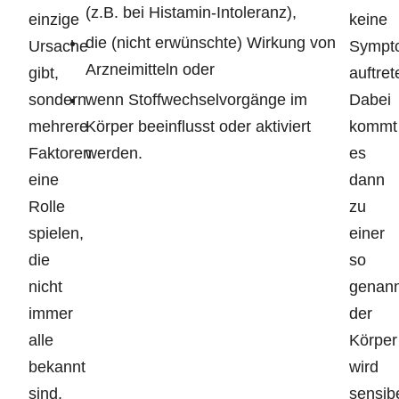
(z.B. bei Histamin-Intoleranz),
einzige
keine
die (nicht erwünschte) Wirkung von
Ursache
Sympt
Arzneimitteln oder
gibt,
auftret
sondern
wenn Stoffwechselvorgänge im
Dabei
mehrere
Körper beeinflusst oder aktiviert
kommt
Faktoren
werden.
es
eine
dann
Rolle
zu
spielen,
einer
die
so
nicht
genann
immer
der
alle
Körper
bekannt
wird
sind.
sensibe