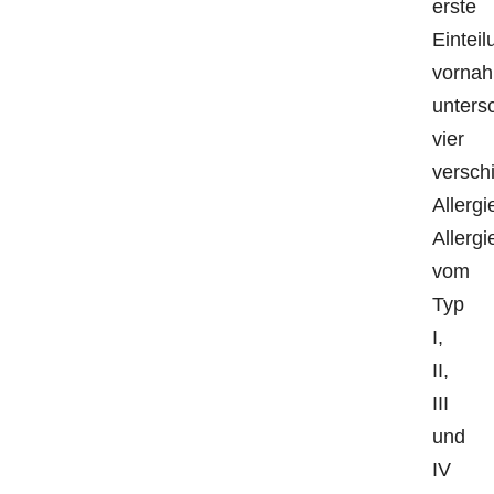
erste
Einteil
vorna
unters
vier
versch
Allerg
Allergi
vom
Typ
I,
II,
III
und
IV