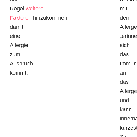
Regel
weitere
mit
Faktoren
hinzukommen,
dem
damit
Allerg
eine
„erinne
Allergie
sich
zum
das
Ausbruch
Immun
kommt.
an
das
Allerg
und
kann
innerh
kürzes
Zeit