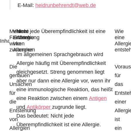
E-Mail:
heidrunbehrendt
@web.de
Mehrere
Video:
Nicht jede Überempfindlichkeit ist eine
Wie
Faktoren
Entstehung
Allergie
eine
Inhalt:
wirken
von
Allergi
zusammen
Allergien
entsteh
Im allgemeinen Sprachgebrauch wird
Allergie häufig mit Überempfindlichkeit
Die
Voraus
gleichgesetzt. Streng genommen liegt
genauen
für
aber nur dann eine Allergie vor, wenn ihr
Ursachen
das
eine immunologische Reaktion, das heißt
für
Entste
eine Reaktion zwischen einem
Antigen
die
einer
und
Antikörper
zugrunde liegt.
Entstehung
Allergi
Das bedeutet: Nicht jede
von
ist
Überempfindlichkeit ist eine Allergie.
Allergien
ein