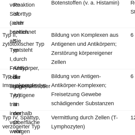
Botenstoffen (v. a. Histamin)
R
vom
Reaktion
S
Soforttyp
ist
(auch
eher
bezeichnet
selten.
Typ II,
Bildung von Komplexen aus
6
als
Sie
zytotoxischer Typ
Antigenen und Antikörpern;
Typ
entsteht
Zerstörung körpereigener
I,
durch
Zellen
Frühtyp
Antikörper,
Typ III,
Bildung von Antigen-
6
oder
die
Immunkomplextyp
Antikörper-Komplexen;
anaphylaktischer
gegen
Freisetzung Gewebe
Typ)
Antigene
schädigender Substanzen
tritt
an
innerhalb
der
Typ IV, Spättyp,
Vermittlung durch Zellen (T-
1
von
Oberfläche
verzögerter Typ
Lymphozyten)
wenigen
von