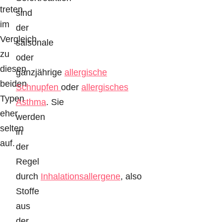
treten
sind
im
der
Vergleich
saisonale
zu
oder
diesen
ganzjährige
allergische
beiden
Schnupfen
oder
allergisches
Typen
Asthma
. Sie
eher
werden
selten
in
auf.
der
Regel
durch
Inhalationsallergene
, also
Stoffe
aus
der