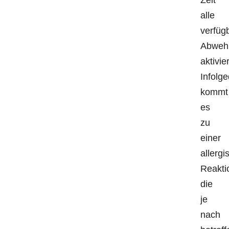
alle
verfüg
Abweh
aktivie
Infolg
kommt
es
zu
einer
allergi
Reakti
die
je
nach