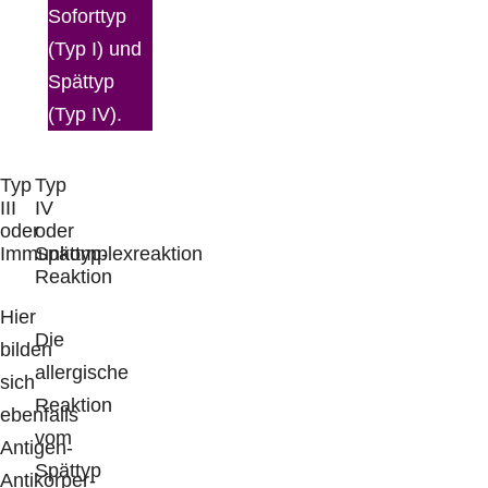
Soforttyp
(Typ I) und
Spättyp
(Typ IV).
Typ
Typ
III
IV
oder
oder
Immunkomplexreaktion
Spättyp-
Reaktion
Hier
Die
bilden
allergische
sich
Reaktion
ebenfalls
vom
Antigen-
Spättyp
Antikörper-