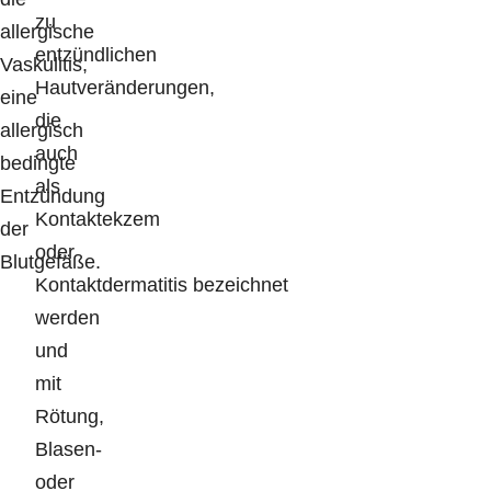
zu
allergische
entzündlichen
Vaskulitis,
Hautveränderungen,
eine
die
allergisch
auch
bedingte
als
Entzündung
Kontaktekzem
der
oder
Blutgefäße.
Kontaktdermatitis bezeichnet
werden
und
mit
Rötung,
Blasen-
oder