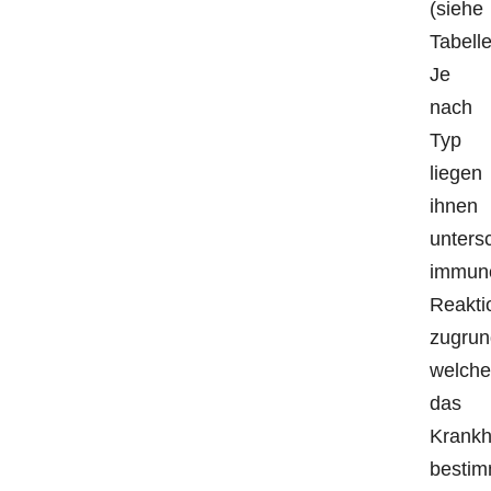
(siehe
Tabelle
Je
nach
Typ
liegen
ihnen
unters
immuno
Reakti
zugrun
welche
das
Krankh
bestim