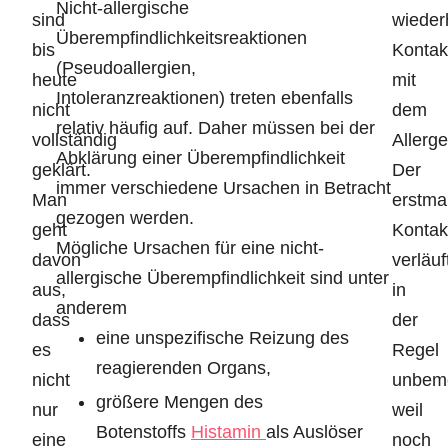
Nicht-allergische
sind
wieder
Überempfindlichkeitsreaktionen
bis
Kontak
(Pseudoallergien,
heute
mit
Intoleranzreaktionen) treten ebenfalls
nicht
dem
relativ häufig auf. Daher müssen bei der
vollständig
Allerge
Abklärung einer Überempfindlichkeit
geklärt.
Der
immer verschiedene Ursachen in Betracht
Man
erstma
gezogen werden.
geht
Kontak
Mögliche Ursachen für eine nicht-
davon
verläuf
allergische Überempfindlichkeit sind unter
aus,
in
anderem
dass
der
eine unspezifische Reizung des
es
Regel
reagierenden Organs,
nicht
unbeme
größere Mengen des
nur
weil
Botenstoffs
Histamin
als Auslöser
eine
noch