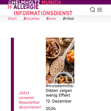
Skip to Content
Suche
Navigat
Start
Aktuelles
News
Artikel
News
aus
der
Neurodermitis:
Allergieforschung
Diäten zeigen
Jetzt
wenig Effekt
©
unseren
12. Dezember
Newsletter
abonnieren!
2024