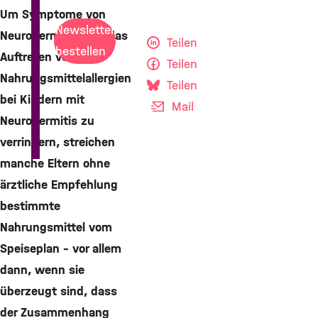
Um Symptome von
Newsletter
Neurodermitis oder das
Teilen
bestellen
Auftreten von
Teilen
Nahrungsmittelallergien
Teilen
bei Kindern mit
Mail
Neurodermitis zu
verringern, streichen
manche Eltern ohne
ärztliche Empfehlung
bestimmte
Nahrungsmittel vom
Speiseplan – vor allem
dann, wenn sie
überzeugt sind, dass
der Zusammenhang