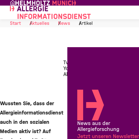
Skip to Content
Start
Aktuelles
News
Artikel
Twitter, Facebook und
Youtube: Folgen Sie dem
Allergieinformationsdienst!
22. März 2019
Wussten Sie, dass der
Allergieinformationsdienst
Teilen
Teilen
auch in den sozialen
News aus der
Teilen
Mail
Allergieforschung
Medien aktiv ist? Auf
Jetzt unseren Newsletter