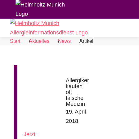
Skip to Content
Suche
Navigat
Start
Aktuelles
News
Artikel
Allergiker
kaufen
oft
falsche
Medizin
News
19. April
aus
2018
der
Allergieforschung
Jetzt