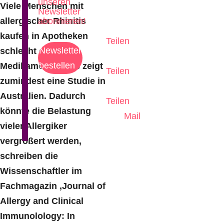
unseren
Viele Menschen mit
Newsletter
allergischer Rhinitis
abonnieren!
kaufen in Apotheken
Teilen
Newsletter
schlecht geeignete
bestellen
Medikamente, dies zeigt
Teilen
zumindest eine Studie in
Australien. Dadurch
Teilen
könnte die Belastung
Mail
vieler Allergiker
vergrößert werden,
schreiben die
Wissenschaftler im
Fachmagazin ,Journal of
Allergy and Clinical
Immunolology: In