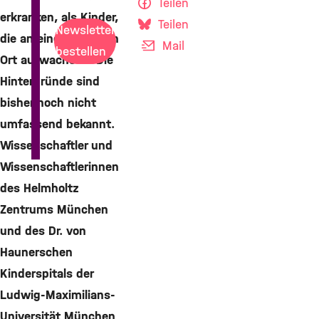
Teilen
erkranken, als Kinder,
Teilen
Newsletter
die an einem anderen
Mail
bestellen
Ort aufwachsen. Die
Hintergründe sind
bisher noch nicht
umfassend bekannt.
Wissenschaftler und
Wissenschaftlerinnen
des Helmholtz
Zentrums München
und des Dr. von
Haunerschen
Kinderspitals der
Ludwig-Maximilians-
Universität München