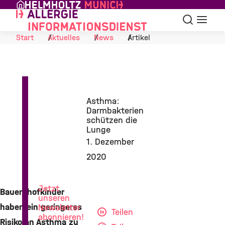
Skip to Content
Suche
Navigat
Start
Aktuelles
News
Artikel
Asthma:
Darmbakterien
schützen die
Lunge
1. Dezember
News
2020
aus
der
Allergieforschung
Jetzt
Bauernhofkinder
unseren
haben ein geringeres
Newsletter
Teilen
abonnieren!
Risiko an Asthma zu