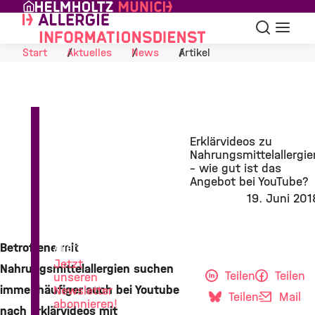
Skip to Content
Suche
Navigat
Start
Aktuelles
News
Artikel
Erklärvideos zu
Nahrungsmittelallergie
– wie gut ist das
Angebot bei YouTube?
19. Juni 201
News
aus
der
Betroffene mit
Allergieforschung
Jetzt
Nahrungsmittelallergien suchen
Teilen
Teilen
unseren
immer häufiger auch bei Youtube
Newsletter
Teilen
Mail
abonnieren!
nach Erklärvideos mit