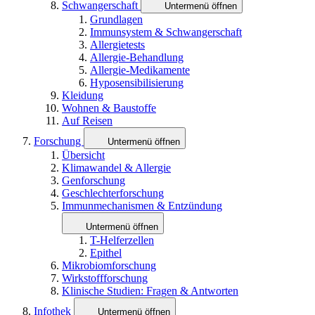
Schwangerschaft
Untermenü öffnen
Grundlagen
Immunsystem & Schwangerschaft
Allergietests
Allergie-Behandlung
Allergie-Medikamente
Hyposensibilisierung
Kleidung
Wohnen & Baustoffe
Auf Reisen
Forschung
Untermenü öffnen
Übersicht
Klimawandel & Allergie
Genforschung
Geschlechterforschung
Immunmechanismen & Entzündung
Untermenü öffnen
T-Helferzellen
Epithel
Mikrobiomforschung
Wirkstoffforschung
Klinische Studien: Fragen & Antworten
Infothek
Untermenü öffnen