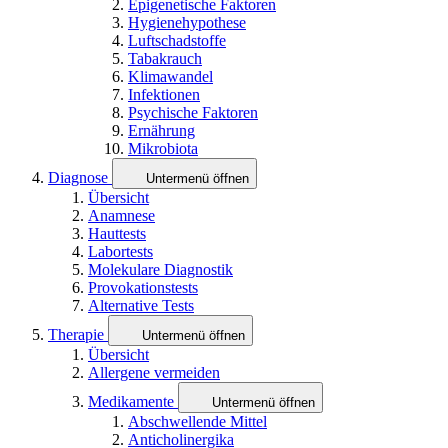
Epigenetische Faktoren
Hygienehypothese
Luftschadstoffe
Tabakrauch
Klimawandel
Infektionen
Psychische Faktoren
Ernährung
Mikrobiota
Diagnose
Untermenü öffnen
Übersicht
Anamnese
Hauttests
Labortests
Molekulare Diagnostik
Provokationstests
Alternative Tests
Therapie
Untermenü öffnen
Übersicht
Allergene vermeiden
Medikamente
Untermenü öffnen
Abschwellende Mittel
Anticholinergika