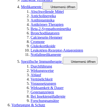
Medikamente
Untermenü öffnen
Abschwellende Mittel
Anticholinergika
Antihistaminika
Antikörper-Therapien
Beta-2-Sympathomimetika
Bronchodilatatoren
Calcineurin-Hemmer
Cromone
Glukokortikoide
Leukotrien-Rezeptor-Antagonisten
Notfallmedikamente
Spezifische Immuntherapie
Untermenü öffnen
Durchführung
Wirkungsweise
Ablauf
Verträglichkeit
Voraussetzungen
Wirksamkeit & Dauer
Gegenanzeigen
Bei Insektengiftallergie
Forschungsansätze
Vorbeugung & Schutz