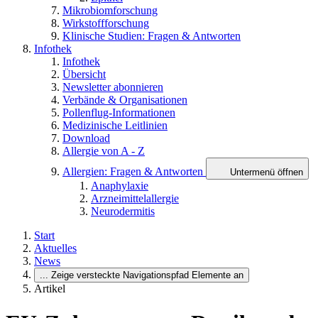
Mikrobiomforschung
Wirkstoffforschung
Klinische Studien: Fragen & Antworten
Infothek
Infothek
Übersicht
Newsletter abonnieren
Verbände & Organisationen
Pollenflug-Informationen
Medizinische Leitlinien
Download
Allergie von A - Z
Allergien: Fragen & Antworten
Untermenü öffnen
Anaphylaxie
Arzneimittelallergie
Neurodermitis
Start
Aktuelles
News
...
Zeige versteckte Navigationspfad Elemente an
Artikel