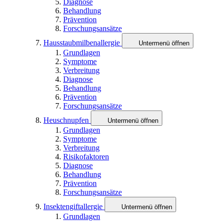
Diagnose
Behandlung
Prävention
Forschungsansätze
Hausstaubmilbenallergie
Untermenü öffnen
Grundlagen
Symptome
Verbreitung
Diagnose
Behandlung
Prävention
Forschungsansätze
Heuschnupfen
Untermenü öffnen
Grundlagen
Symptome
Verbreitung
Risikofaktoren
Diagnose
Behandlung
Prävention
Forschungsansätze
Insektengiftallergie
Untermenü öffnen
Grundlagen