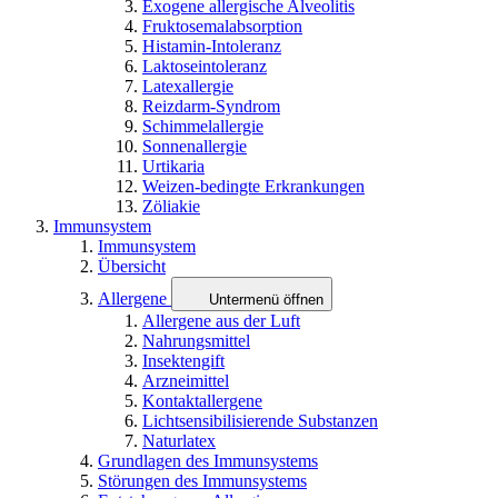
Exogene allergische Alveolitis
Fruktosemalabsorption
Histamin-Intoleranz
Laktoseintoleranz
Latexallergie
Reizdarm-Syndrom
Schimmelallergie
Sonnenallergie
Urtikaria
Weizen-bedingte Erkrankungen
Zöliakie
Immunsystem
Immunsystem
Übersicht
Allergene
Untermenü öffnen
Allergene aus der Luft
Nahrungsmittel
Insektengift
Arzneimittel
Kontaktallergene
Lichtsensibilisierende Substanzen
Naturlatex
Grundlagen des Immunsystems
Störungen des Immunsystems