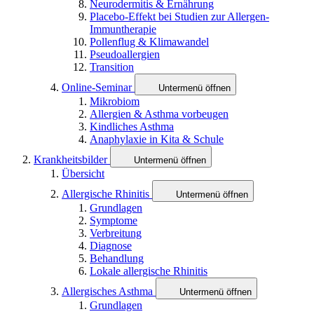
Neurodermitis & Ernährung
Placebo-Effekt bei Studien zur Allergen-
Immuntherapie
Pollenflug & Klimawandel
Pseudoallergien
Transition
Online-Seminar
Untermenü öffnen
Mikrobiom
Allergien & Asthma vorbeugen
Kindliches Asthma
Anaphylaxie in Kita & Schule
Krankheitsbilder
Untermenü öffnen
Übersicht
Allergische Rhinitis
Untermenü öffnen
Grundlagen
Symptome
Verbreitung
Diagnose
Behandlung
Lokale allergische Rhinitis
Allergisches Asthma
Untermenü öffnen
Grundlagen