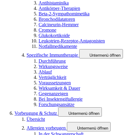
Antihistaminika
Antikörper-Therapien
Beta-2-Sympathomimetika
Bronchodilatatoren
Calcineurin-Hemmer
Cromone
Glukokortikoide
Leukotrien-Rezeptor-Antagonisten
Notfallmedikamente
Spezifische Immuntherapie
Untermenü öffnen
Durchführung
Wirkungsweise
Ablauf
Verträglichkeit
Voraussetzungen
Wirksamkeit & Dauer
Gegenanzeigen
Bei Insektengiftallergie
Forschungsansätze
Vorbeugung & Schutz
Untermenü öffnen
Übersicht
Allergien vorbeugen
Untermenü öffnen
In der Schwangerschaft