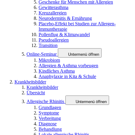
Geschenke für Menschen mit Allergien
Gewitterasthma
Kreuzallergien
Neurodermitis & Ernährung
Placebo-Effekt bei Studien zur Allergen-
Immuntherapie
Pollenflug & Klimawandel
Pseudoallergien
Transition
Online-Seminar
Untermenü öffnen
Mikrobiom
Allergien & Asthma vorbeugen
Kindliches Asthma
Anaphylaxie in Kita & Schule
Krankheitsbilder
Krankheitsbilder
Übersicht
Allergische Rhinitis
Untermenü öffnen
Grundlagen
Symptome
Verbreitung
Diagnose
Behandlung
Lokale allergische Rhinitis