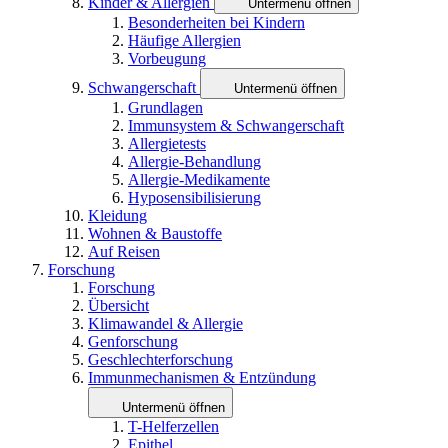
Kinder & Allergien
Untermenü öffnen
Besonderheiten bei Kindern
Häufige Allergien
Vorbeugung
Schwangerschaft
Untermenü öffnen
Grundlagen
Immunsystem & Schwangerschaft
Allergietests
Allergie-Behandlung
Allergie-Medikamente
Hyposensibilisierung
Kleidung
Wohnen & Baustoffe
Auf Reisen
Forschung
Forschung
Übersicht
Klimawandel & Allergie
Genforschung
Geschlechterforschung
Immunmechanismen & Entzündung
Untermenü öffnen
T-Helferzellen
Epithel