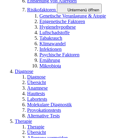
Entstehung von Allergien
Risikofaktoren
Untermenü öffnen
Genetische Veranlagung & Atopie
Epigenetische Faktoren
Hygienehypothese
Luftschadstoffe
Tabakrauch
Klimawandel
Infektionen
Psychische Faktoren
Ernährung
Mikrobiota
Diagnose
Diagnose
Übersicht
Anamnese
Hauttests
Labortests
Molekulare Diagnostik
Provokationstests
Alternative Tests
Therapie
Therapie
Übersicht
Allergene vermeiden