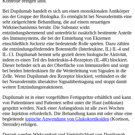
Kontrolle bringen lässt.
Bei Dupilumab handelt es sich um einen monoklonalen Antikörper
aus der Gruppe der Biologika. Es ermöglicht bei Neurodermitis eine
sehr zielgerichtete Behandlung, die auf einem neuartigen
Wirkmechanismus beruht. Die Substanz wirkt
entzündungshemmend und unterdrückt zusätzlich bestimmte Anteile
des Immunsystems, die bei der Entstehung von Ekzemen
einschließlich Juckreiz eine bedeutende Rolle spielen. Dazu zählen
die entzündungsfördernden Botenstoffe (Interleukine, IL) IL-4 und
IL-13. Dupilumab hemmt sehr gezielt deren biologische Aktivität,
indem es einen Teil des Interleukin-4-Rezeptors (IL-4R) blockiert.
Dieser befindet sich an der Oberfläche von Immunzellen und sorgt
bei beiden Interleukinen für die Weiterleitung von Signalen in die
Zelle. Wenn Dupilumab den Rezeptor blockiert, verhindert es die
bei Neurodermitis überaktive Signalübertragung und stoppt damit
weitere Entzündungsreaktionen.
Dupilumab ist in einer vorgefüllten Fertigspritze erhältlich und kann
von Patientinnen und Patienten selbst unter die Haut (subkutan)
gespritzt werden. Nach einer Anfangsdosis ist alle zwei Wochen
eine Injektion erforderlich. Die Behandlung kann mit oder ohne eine
begleitende
topische Anwendung von Glukokortikoiden
(Kortison,
Steroide) erfolgen.
Derzeit werden Wirksamkeit und Verträglichkeit von Dupilumab