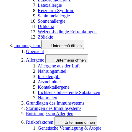
Latexallergie
Reizdarm-Syndrom
Schimmelallergie
Sonnenallergie
Urtikaria
Weizen-bedingte Erkrankungen
Zöliakie
Immunsystem
Untermenü öffnen
Übersicht
Allergene
Untermenü öffnen
Allergene aus der Luft
Nahrungsmittel
Insektengift
Arzneimittel
Kontaktallergene
Lichtsensibilisierende Substanzen
Naturlatex
Grundlagen des Immunsystems
Störungen des Immunsystems
Entstehung von Allergien
Risikofaktoren
Untermenü öffnen
Genetische Veranlagung & Atopie