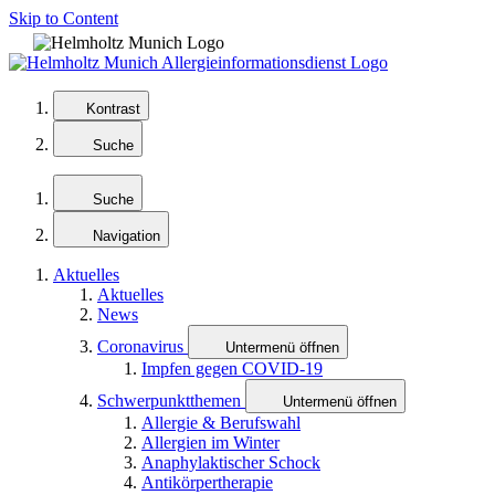
Skip to Content
Kontrast
Suche
Suche
Navigation
Aktuelles
Aktuelles
News
Coronavirus
Untermenü öffnen
Impfen gegen COVID-19
Schwerpunktthemen
Untermenü öffnen
Allergie & Berufswahl
Allergien im Winter
Anaphylaktischer Schock
Antikörpertherapie