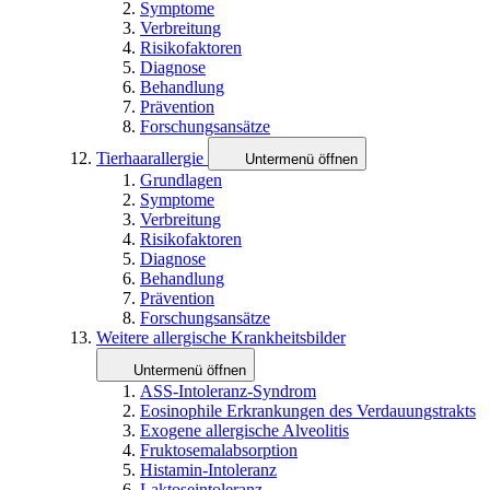
Symptome
Verbreitung
Risikofaktoren
Diagnose
Behandlung
Prävention
Forschungsansätze
Tierhaarallergie
Untermenü öffnen
Grundlagen
Symptome
Verbreitung
Risikofaktoren
Diagnose
Behandlung
Prävention
Forschungsansätze
Weitere allergische Krankheitsbilder
Untermenü öffnen
ASS-Intoleranz-Syndrom
Eosinophile Erkrankungen des Verdauungstrakts
Exogene allergische Alveolitis
Fruktosemalabsorption
Histamin-Intoleranz
Laktoseintoleranz