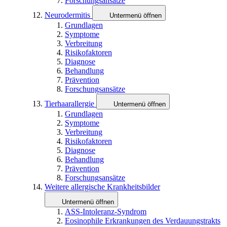
Forschungsansätze
Neurodermitis
Untermenü öffnen
Grundlagen
Symptome
Verbreitung
Risikofaktoren
Diagnose
Behandlung
Prävention
Forschungsansätze
Tierhaarallergie
Untermenü öffnen
Grundlagen
Symptome
Verbreitung
Risikofaktoren
Diagnose
Behandlung
Prävention
Forschungsansätze
Weitere allergische Krankheitsbilder
Untermenü öffnen
ASS-Intoleranz-Syndrom
Eosinophile Erkrankungen des Verdauungstrakts