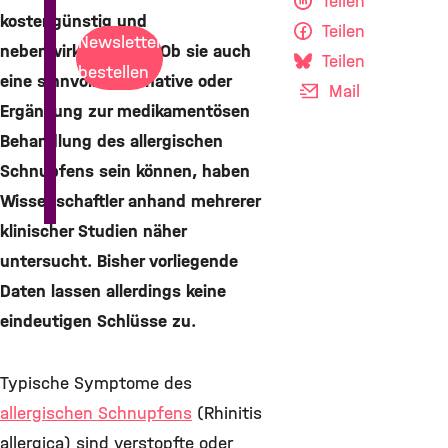
Teilen
kostengünstig und
Teilen
Newsletter
nebenwirkungsarm. Ob sie auch
Teilen
bestellen
eine sinnvolle Alternative oder
Mail
Ergänzung zur medikamentösen
Behandlung des allergischen
Schnupfens sein können, haben
Wissenschaftler anhand mehrerer
klinischer Studien näher
untersucht. Bisher vorliegende
Daten lassen allerdings keine
eindeutigen Schlüsse zu.
Typische Symptome des
allergischen Schnupfens
(Rhinitis
allergica) sind verstopfte oder