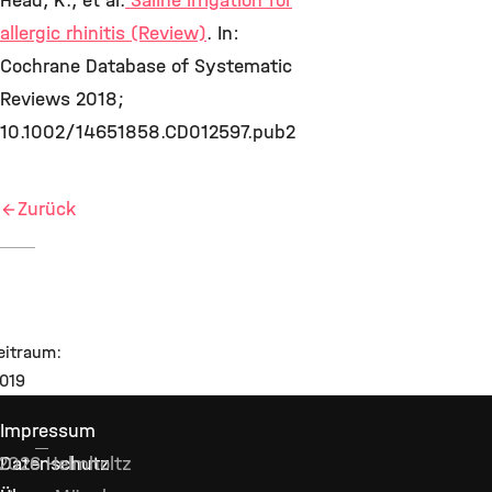
Head, K., et al.
Saline irrigation for
allergic rhinitis (Review)
. In:
Cochrane Database of Systematic
Reviews 2018;
10.1002/14651858.CD012597.pub2
Zurück
016 - 2019