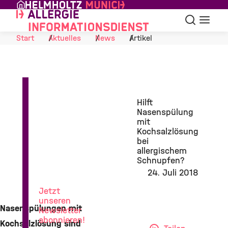
Skip to Content
Suche
Navigat
Start
Aktuelles
News
Artikel
Hilft
Nasenspülung
mit
Kochsalzlösung
bei
News
allergischem
aus
Schnupfen?
der
24. Juli 2018
Allergieforschung
Jetzt
unseren
Nasenspülungen mit
Newsletter
abonnieren!
Kochsalzlösung sind