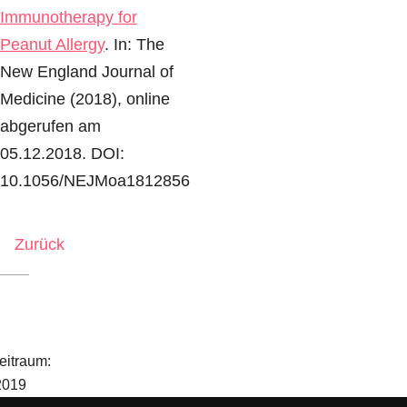
Immunotherapy for
Peanut Allergy
. In: The
New England Journal of
Medicine (2018), online
abgerufen am
05.12.2018. DOI:
10.1056/NEJMoa1812856
Zurück
eitraum:
2019