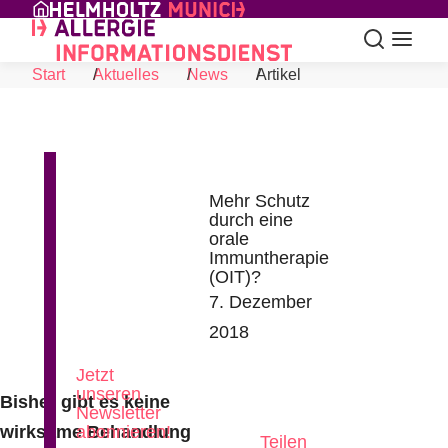
Skip to Content
Suche
Navigat
Start
Aktuelles
News
Artikel
Mehr Schutz
durch eine
orale
Immuntherapie
(OIT)?
News
7. Dezember
aus
2018
der
Allergieforschung
Jetzt
unseren
Bisher gibt es keine
Newsletter
wirksame Behandlung
abonnieren!
Teilen