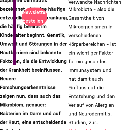
atopische Dermatitis
Verwandte Nachrichten
bezeichnet – ist eine häufige
Mikrobiota – also die
Newsletter
entzündliche Hauterkrankung,
Gesamtheit von
bestellen
die häufig bereits im
Mikroorganismen in
Kindesalter beginnt. Genetik,
verschiedenen
Umwelt und Störungen in der
Körperbereichen – ist
Hautbarriere sind bekannte
ein wichtiger Faktor
Faktoren, die die Entwicklung
für ein gesundes
der Krankheit beeinflussen.
Immunsystem und
Neuere
hat damit auch
Forschungserkenntnisse
Einfluss auf die
zeigen nun, dass auch das
Entstehung und den
Mikrobiom, genauer:
Verlauf von Allergien
Bakterien im Darm und auf
und Neurodermitis.
der Haut, eine entscheidende
Studien, zur…