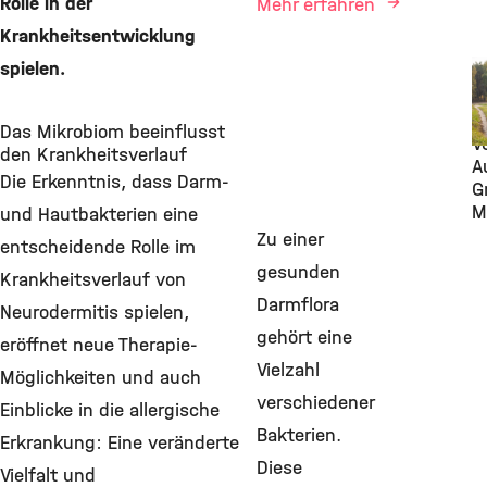
Rolle in der
Mehr erfahren
Krankheitsentwicklung
spielen.
2
R
N
Das Mikrobiom beeinflusst
V
den Krankheitsverlauf
A
Die Erkenntnis, dass Darm-
G
M
und Hautbakterien eine
Zu einer
entscheidende Rolle im
gesunden
Krankheitsverlauf von
Darmflora
Neurodermitis spielen,
gehört eine
eröffnet neue Therapie-
Vielzahl
Möglichkeiten und auch
verschiedener
Einblicke in die allergische
Bakterien.
Erkrankung: Eine veränderte
Diese
Vielfalt und