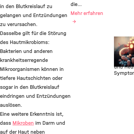
die…
in den Blutkreislauf zu
Mehr erfahren
gelangen und Entzündungen
zu verursachen.
Dasselbe gilt für die Störung
8. Mai 2
des Hautmikrobioms:
Der Einf
Bakterien und anderen
Darmmik
krankheitserregende
Allergies
und Heu
Mikroorganismen können in
Sympto
tiefere Hautschichten oder
sogar in den Blutkreislauf
eindringen und Entzündungen
auslösen.
Eine weitere Erkenntnis ist,
dass
Mikroben
im Darm und
auf der Haut neben