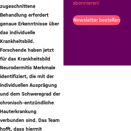
abonnieren!
zugeschnittene
Teilen
Behandlung erfordert
Teilen
Newsletter bestellen
genaue Erkenntnisse über
Teilen
das individuelle
Mail
Krankheitsbild.
Forschende haben jetzt
für das Krankheitsbild
Neurodermitis Merkmale
identifiziert, die mit der
individuellen Ausprägung
und dem Schweregrad der
chronisch-entzündliche
Hauterkrankung
verbunden sind. Das Team
hofft, dass hiermit