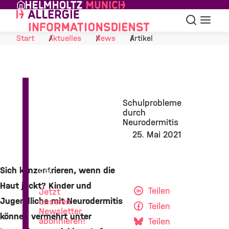
Skip to Content
Suche
Navigat
Start
Aktuelles
News
Artikel
Schulprobleme
durch
Neurodermitis
25. Mai 2021
News
aus
Sich konzentrieren, wenn die
der
Allergieforschung
Haut juckt? Kinder und
Teilen
Jetzt
Jugendliche mit Neurodermitis
unseren
Teilen
Newsletter
können vermehrt unter
abonnieren!
Teilen