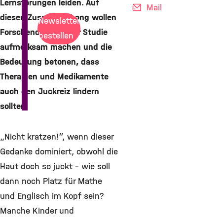
Lernstörungen leiden. Auf
Mail
diesen Zusammenhang wollen
Newsletter
Forschende mit einer Studie
bestellen
aufmerksam machen und die
Bedeutung betonen, dass
Therapien und Medikamente
auch den Juckreiz lindern
sollten.
„Nicht kratzen!“, wenn dieser
Gedanke dominiert, obwohl die
Haut doch so juckt – wie soll
dann noch Platz für Mathe
und Englisch im Kopf sein?
Manche Kinder und