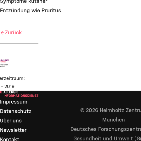
Symptome kutaner
Entzündung wie Pruritus.
Zurück
erzeitraum:
 - 2019
Impressum
© 2026 Helmholtz Zent
Datenschutz
München
Über uns
Deutsches Forschungszentr
Newsletter
Gesundheit und Umwelt (
Kontakt