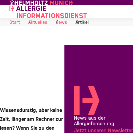
Skip to Content
Start
Aktuelles
News
Artikel
Wie Allergie?
— Neuer
Podcast
macht den
Faktencheck
1. März 2022
Wissensdurstig, aber keine
News aus der
Zeit, länger am Rechner zur
Teilen
Allergieforschung
lesen? Wenn Sie zu den
Jetzt unseren Newsletter
Teilen