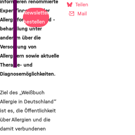
informieren renommierte
Teilen
Expert/innen aus der
Newsletter
Mail
Allergieforschung und -
bestellen
behandlung unter
anderem über die
Versorgung von
Allergikern sowie aktuelle
Therapie- und
Diagnosemöglichkeiten.
Ziel des „Weißbuch
Allergie in Deutschland“
ist es, die Öffentlichkeit
über Allergien und die
damit verbundenen