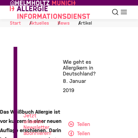
Skip to Content
Suche
Navigat
Start
Aktuelles
News
Artikel
Wie geht es
Allergikern in
Deutschland?
8. Januar
2019
News
aus
der
Allergieforschung
Das Weißbuch Allergie ist
Jetzt
vor kurzem in einer neuen
unseren
Teilen
Newsletter
Auflage erschienen. Darin
abonnieren!
Teilen