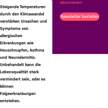
abonnieren!
Steigende Temperaturen
durch den Klimawandel
Teilen
Newsletter bestellen
verstärken Ursachen und
Teilen
Symptome von
Teilen
allergischen
Mail
Erkrankungen wie
Heuschnupfen, Asthma
und Neurodermitis.
Unbehandelt kann die
Lebensqualität stark
vermindert sein, oder es
können
Folgeerkrankungen
entstehen.