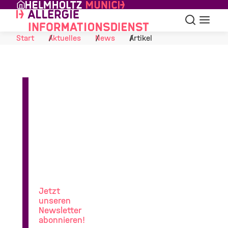
Skip to Content
Suche
Navigat
Start
Aktuelles
News
Artikel
News
aus
der
Allergieforschung
Jetzt
unseren
Newsletter
abonnieren!