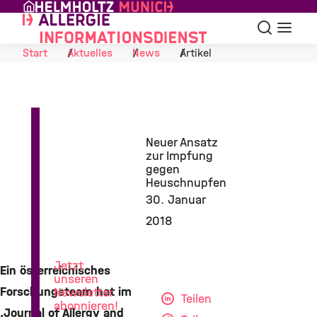
Skip to Content
Suche
Navigat
Start
Aktuelles
News
Artikel
Neuer Ansatz
zur Impfung
gegen
Heuschnupfen
30. Januar
News
2018
aus
der
Allergieforschung
Jetzt
Ein österreichisches
unseren
Forschungsteam hat im
Newsletter
Teilen
abonnieren!
‚Journal of Allergy and