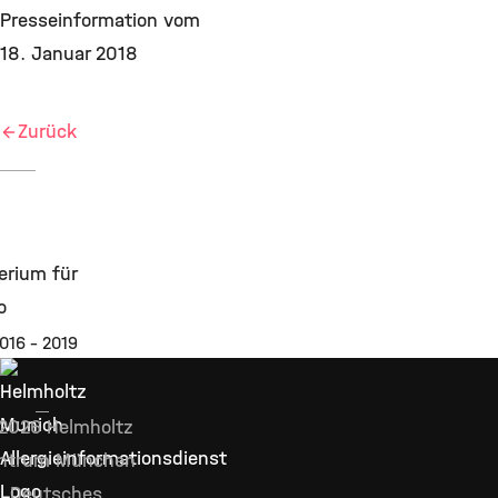
Presseinformation vom
18. Januar 2018
Zurück
016 - 2019
2026 Helmholtz
ntrum München
Deutsches