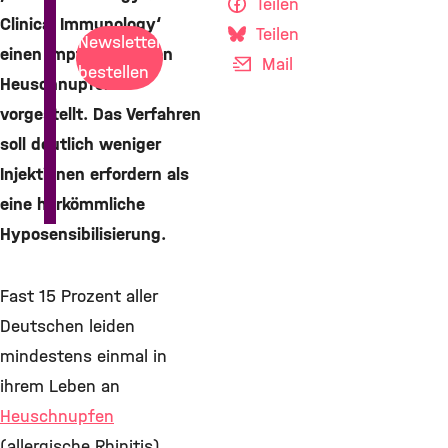
Teilen
Clinical Immunology‘
Teilen
Newsletter
einen Impfstoff gegen
Mail
bestellen
Heuschnupfen
vorgestellt. Das Verfahren
soll deutlich weniger
Injektionen erfordern als
eine herkömmliche
Hyposensibilisierung.
Fast 15 Prozent aller
Deutschen leiden
mindestens einmal in
ihrem Leben an
Heuschnupfen
(allergische Rhinitis).